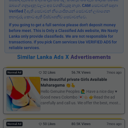
ඔබගේ ගනුදෙනු වලට අප වගකිවයුතු නැත. CAM සෙවාවන් සදහා
Verified දී ඇති සෙවාවන් නියොජිතයන් සෙවාවන් ලබාගෙන
තහාවුරු කොට ඇති විස්වාශනීව සෙවාවන්වෙ.
If you going to get a full service please don't deposit money
before meet. This is Only a Classified Ads website, We Nasty
Lanka only provide classifieds. We are not responsible for
transactions. If you pick Cam services Use VERIFIED ADS for
reliable services.
Similar Lanka Ads X
Advertisements
32 Likes
56.7K Views
7mos ago
Normal Ad
Two Beautiful private Girls Available
Maharagama 👏🫰
Hello Genuine Peoples 🙋‍♂ Have a nice day ♥️
Good news Colombo 💌👈🏻 👉Read the ad
carefully and call us. We offer the best, most
ho...
50 Likes
80.5K Views
7mos ago
Normal Ad