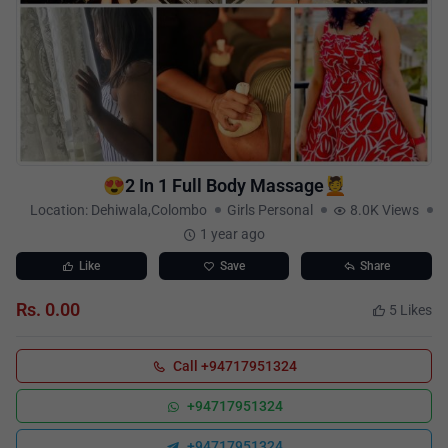
😍2 In 1 Full Body Massage💆
Location: Dehiwala,Colombo
Girls Personal
8.0K Views
1 year ago
Like
Save
Share
Rs. 0.00
5 Likes
Call +94717951324
+94717951324
+94717951324