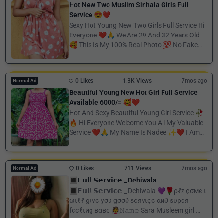
Hot New Two Muslim Sinhala Girls Full
Service 😍❤️
Sexy Hot Young New Two Girls Full Service Hi
Everyone ❤️🙏 We Are 29 And 32 Years Old
🥰 This Is My 100% Real Photo 💯 No Fake
P...
0 Likes
1.3K Views
7mos ago
Normal Ad
Beautiful Young New Hot Girl Full Service
Available 6000/= 🥰❤️
Hot And Sexy Beautiful Young Girl Service 🥀
🔥 Hi Everyone Welcome You All My Valuable
Service ❤️🙏 My Name Is Nadee ✨❤️ I Am
25 Y...
0 Likes
711 Views
7mos ago
Normal Ad
🔳𝗙𝘂𝗹𝗹 𝗦𝗲𝗿𝘃𝗶𝗰𝗲 _ Dehiwala
🔳𝗙𝘂𝗹𝗹 𝗦𝗲𝗿𝘃𝗶𝗰𝗲 _ Dehiwala 💜🌹ρℓz ¢σмє ι
ωιℓℓ gινє уσυ gσσ∂ ѕєяνι¢є αи∂ ѕυρєя
fєєℓιиg вαвє 👰𝙽𝚊𝚖𝚎 Sara Musleem girl 🥰