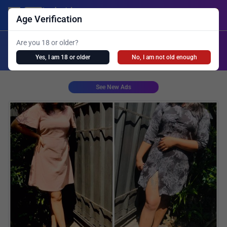
Lanka Ads
Login/Post Ad
Age Verification
X
Are you 18 or older?
Search
Yes, I am 18 or older
No, I am not old enough
Girls Personal
Live Cam
Spa
Shemale
See New Ads