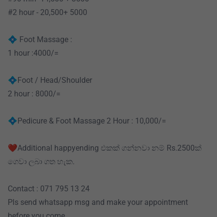
#2 hour - 20,500+ 5000
💠 Foot Massage :
1 hour :4000/=
💠Foot / Head/Shoulder
2 hour : 8000/=
💠Pedicure & Foot Massage 2 Hour : 10,000/=
❤️Additional happyending එකක් ගන්නවා නම් Rs.2500ක්
ගෙවා ලබා ගත හැක.
Contact : 071 795 13 24
Pls send whatsapp msg and make your appointment
before you come.