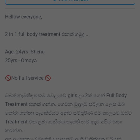
Hellow everyone,
2 in 1 full body treatment එකක් ගමුද...
Age: 24yrs -Shenu
25yrs - Omaya
🚫No Full service 🚫
ඔබත් කැමතිද එකම වෙලාවේ girls ලා 2ක් ගෙන් Full Body
Treatment එකක් ගන්න..ගෙවන මුදලට සරිලන ලෙස ඔබ
තෝරා ගන්නා පැකේජයට අනුව සම්පූර්ණ එම කාලයම ඔබට
Treatment එක ලබා ගැනීමට කැමති නම් අදම අපිට කතා
කරන්න.
අප ආයතනයේ වෘත්තීය සුදුසුකම් ඇති චිකිත්සක වරියන්