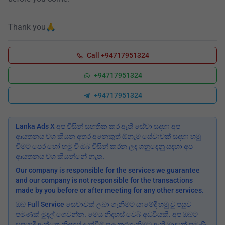
Thank you🙏
Call +94717951324
+94717951324
+94717951324
Lanka Ads X අප විසින් සහතික කර ඇති සේවා සදහා අප
ආයතනය වග කියන අතර අනෙකුත් ඕනෑම සේවාවක් සදහා හමු
වීමට පෙර හෝ හමු වී ඔබ විසින් කරන ලද ගනුදෙනු සදහා අප
ආයතනය වග කියන්නේ නැත.
Our company is responsible for the services we guarantee
and our company is not responsible for the transactions
made by you before or after meeting for any other services.
ඔබ Full Service සෙවාවක් ලබා ගැනීමට යාමේදී හමු වු පසුව
පමණක් මුදල් ගෙවන්න. මෙය නිදහස් වෙබ් අඩවියකි. අප ඔබට
සපයාදී ඇත්තෙ නිදහස් දැන්වීම් පල කරගැනීමට ඇති මාද්‍යක් පමණි.