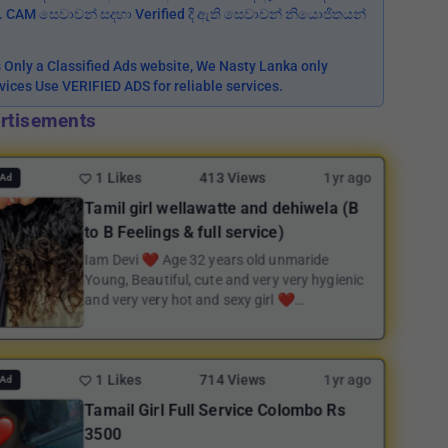
ත. CAM සෙවාවන් සදහා Verified දී ඇති සෙවාවන් නියොජිතයන්
is Only a Classified Ads website, We Nasty Lanka only
rvices Use VERIFIED ADS for reliable services.
rtisements
1 Likes
413 Views
1yr ago
Ad
Tamil girl wellawatte and dehiwela (B
to B Feelings & full service)
Iam Devi ❤️ Age 32 years old unmaride
Young, Beautiful, cute and very very hygienic
and very very hot and sexy girl ❤️
Vaccinated...
1 Likes
714 Views
1yr ago
Ad
Tamail Girl Full Service Colombo Rs
3500