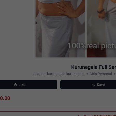
Kurunegala Full Se
Location: kurunagala kurunegala
Girls Personal
Like
Save
00.00