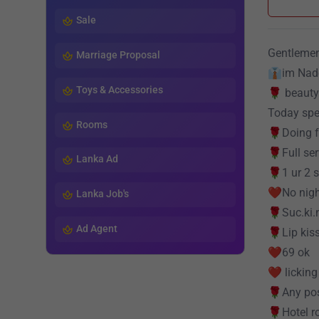
Sale
Gentleme
Marriage Proposal
👔im Nad
Toys & Accessories
🌹 beauty 
Today spe
Rooms
🌹Doing fu
🌹Full ser
Lanka Ad
🌹1 ur 2 s
❤️No nigh
Lanka Job's
🌹Suc.ki.
Ad Agent
🌹Lip kis
❤️69 ok
❤️ licking
🌹Any pos
🌹Hotel 