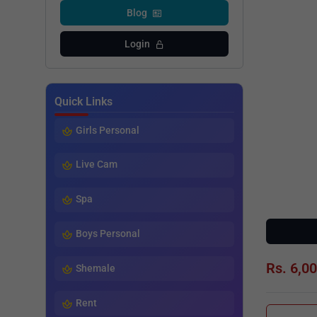
Blog
Login
Quick Links
Girls Personal
Live Cam
Spa
Boys Personal
Rs. 6,0
Shemale
Rent