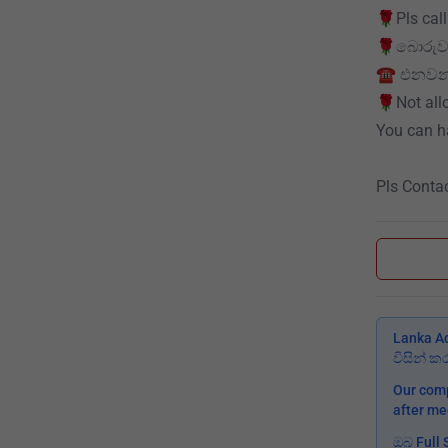
🌹Pls cal
🌹බොරුවට
☎ එනවනම
🌹Not all
You can h
Pls Conta
Lanka A
විසින් 
Our comp
after me
ඔබ Full 