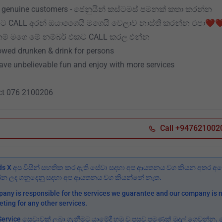
l genuine customers - ජෙනුයින් කස්ටමස් පමනක් කතා කරන්න
 CALL අරන් ඔයාගෛයි මගෙයි වෙලාව නාස්ති කරන්න එපා❤️❤
් මගෙ මේ නම්බර් එකට CALL කරල එන්න
owed drunken & drink for persons
ave unbelievable fun and enjoy with more services
ct 076 2100206
Call +947621002
ds X අප විසින් සහතික කර ඇති සේවා සදහා අප ආයතනය වග කියන අතර අනෙ
කරන ලද ගනුදෙනු සදහා අප ආයතනය වග කියන්නේ නැත.
any is responsible for the services we guarantee and our company is n
eting for any other services.
Service සෙවාවක් ලබා ගැනීමට යාමේදී හමු වු පසුව පමණක් මුදල් ගෙවන්න.