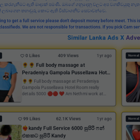
් පල කරගැනීමට ඇති මාද්‍යක් පමණි. ඔබගේ ගනුදෙනු වලට අප වගකිවයුතු නැ
 ලබාගෙන තහාවුරු කොට ඇති විස්වාශනීව සෙවාවන්වෙ.
oing to get a full service please don't deposit money before meet. This 
classifieds. We are not responsible for transactions. If you pick Cam se
Similar Lanka Ads X
Adve
0 Likes
409 Views
1yr ago
Normal 
🌻🌻 Full body massage at
Peradeniya Gampola Pussellawa Hotel
Room really details 5000 🔴🔴
🌻🌻 Full body massage at Peradeniya
Gampola Pussellawa Hotel Room really
details 5000 🔴🔴 ❤️ Am Nethmi work at
Peradeniya area this is...
99 Likes
62.1K Views
1yr ago
Normal 
❤️‍🔥kandy Full Service 6000 සුපිරි ෆන්
එකකට සුපිරි Kandy