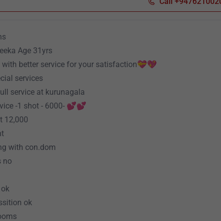
Call +947621002
ns
eeka Age 31yrs
with better service for your satisfaction💝💖
cial services
ll service at kurunagala
vice -1 shot - 6000- 💕💕
t 12,000
t
ng with con.dom
s no
 ok
sition ok
rooms