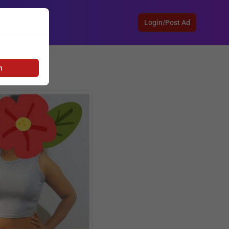
Login/Post Ad
h