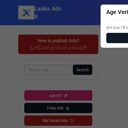
Lanka Ads
Age Veri
X
Are you 18 o
How to publish Ads?
දැන්වීමක් දමන්නෙ කෙසේද?
Search
Agents
Fake Ads
My Saved Ads