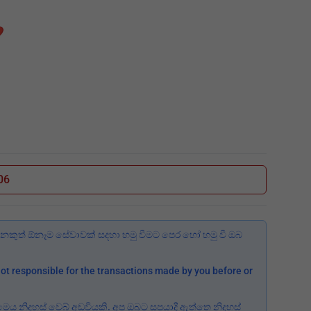
️
06
කුත් ඕනෑම සේවාවක් සදහා හමු වීමට පෙර හෝ හමු වී ඔබ
ot responsible for the transactions made by you before or
 මෙය නිදහස් වෙබ් අඩවියකි. අප ඔබට සපයාදී ඇත්තෙ නිදහස්