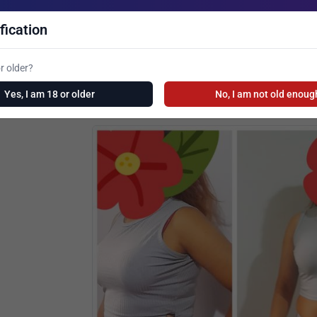
fication
r older?
Yes, I am 18 or older
No, I am not old enoug
See New Ads