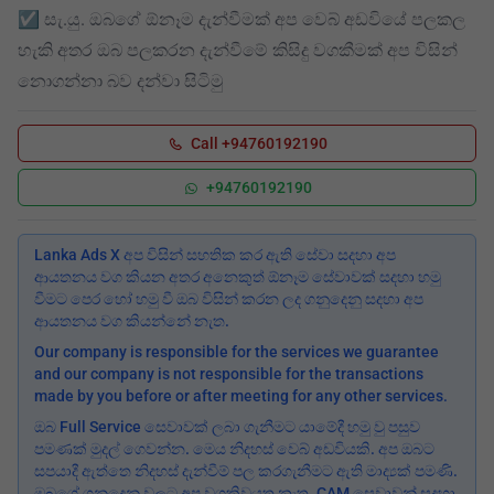
☑️ සැ.යු. ඔබගේ ඕනෑම දැන්වීමක් අප වෙබ් අඩවියේ පලකල
හැකි අතර ඔබ පලකරන දැන්වීමේ කිසිදු වගකීමක් අප විසින්
නොගන්නා බව දන්වා සිටිමු
Call +94760192190
+94760192190
Lanka Ads X අප විසින් සහතික කර ඇති සේවා සදහා අප
ආයතනය වග කියන අතර අනෙකුත් ඕනෑම සේවාවක් සදහා හමු
වීමට පෙර හෝ හමු වී ඔබ විසින් කරන ලද ගනුදෙනු සදහා අප
ආයතනය වග කියන්නේ නැත.
Our company is responsible for the services we guarantee
and our company is not responsible for the transactions
made by you before or after meeting for any other services.
ඔබ Full Service සෙවාවක් ලබා ගැනීමට යාමේදී හමු වු පසුව
පමණක් මුදල් ගෙවන්න. මෙය නිදහස් වෙබ් අඩවියකි. අප ඔබට
සපයාදී ඇත්තෙ නිදහස් දැන්වීම් පල කරගැනීමට ඇති මාද්‍යක් පමණි.
ඔබගේ ගනුදෙනු වලට අප වගකිවයුතු නැත. CAM සෙවාවන් සදහා