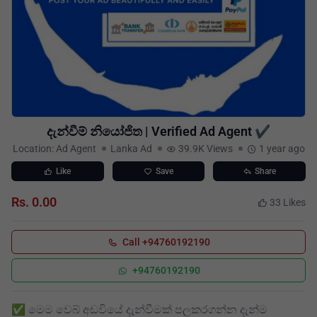
දැන්වීම් නියෝජිත | Verified Ad Agent ✔️
Location: Ad Agent
Lanka Ad
39.9K Views
1 year ago
Like
Save
Share
Rs. 0.00
33 Likes
Call +94760192190
+94760192190
✅ මෙම වෙබ් අඩවියේ දැන්වීමක් පලකරගන්න දැන්ම