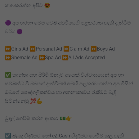
කතාකරන්න අපිට 😍
🟣 අප හරහා මෙම වෙබ් අඩවියෙහි පළකරගත හැකි දැන්වීම්
වර්ග 🟣
⏩Girls Ad ⏩Persanal Ad ⏩C a m Ad ⏩Boys Ad
⏩Shemale Ad ⏩Spa Ad ⏩All Ads Accepted
✅ කාන්තා සහ පිරිමි ඕනෑම අයෙක් විශ්වාසයෙන් අප හා
සම්බන්ධ වී ඔබගේ දැන්වීමත් මෙහි පලකරවාගන්න අප විසින්
ඔබගේ පෞද්ගලිකත්වය හා අනන්‍යතාවය රැකීමට බැදී
සිටින්නෙමු 💯💪
මුදල් ගෙවීම් කරන ආකාර 💵👉
☑️ බැංකු ගිණුමට හෝ eZ Cash ගිණුමට ගෙවීම් කල හැකි