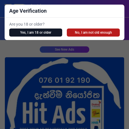
Lanka Ads
Login/Post Ad
Age Verification
X
Are you 18 or older?
Search
Yes, I am 18 or older
No, I am not old enough
Girls Personal
Live Cam
Spa
Shemale
See New Ads