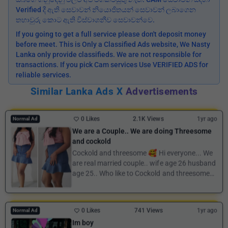
Verified දී ඇති සෙවාවන් නියොජිතයන් සෙවාවන් ලබාගෙන
තහාවුරු කොට ඇති විස්වාශනීව සෙවාවන්වෙ.
If you going to get a full service please don't deposit money
before meet. This is Only a Classified Ads website, We Nasty
Lanka only provide classifieds. We are not responsible for
transactions. If you pick Cam services Use VERIFIED ADS for
reliable services.
Similar Lanka Ads X
Advertisements
0 Likes
2.1K Views
1yr ago
Normal Ad
We are a Couple.. We are doing Threesome
and cockold
Cockold and threesome 🥰 Hi everyone... We
are real married couple.. wife age 26 husband
age 25.. Who like to Cockold and threesome
conta...
0 Likes
741 Views
1yr ago
Normal Ad
Im boy