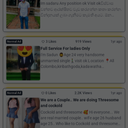
Im sadaru Any position ok Visit okවිස්වාස
වන්තව ආරක්ෂිතව වැඩ කරගන්න කතා කරන්න.
වින්දනයක් ලබා ගැනීමට කැමති අයට. ඕන
ආකාරයකට ඔබට සතුටු වීමට හ...
3 Likes
919 Views
1yr ago
Normal Ad
Full Service For ladies Only
I'm Sadun 🧔‍♂Age 24 very handsome
unmarried single🚶‍♂visit ok Location 📍All
Colombo,kiribathgoda,kadawatha
gamapaha, ganemulla kadawa...
0 Likes
2.2K Views
1yr ago
Normal Ad
We are a Couple.. We are doing Threesome
and cockold
Cockold and threesome 🥰 Hi everyone... We
are real married couple.. wife age 26 husband
age 25.. Who like to Cockold and threesome