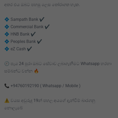
අතර එය ඔබට පහසු ලෙස තෝරාගත හැක.
💠 Sampath Bank ✔️
💠 Commercial Bank ✔️
💠 HNB Bank ✔️
💠 Peoples Bank ✔️
💠 eZ Cash ✔️
🕗 පැය 24 පුරා ඔබට සේවාව ලබාගැනීමට Whatsapp හරහා
සම්බන්ධ වන්න 🔥
📞 +94760192190 ( Whatsapp / Mobile )
⚠️️ වයස අවුරුදු 19න් පහල අයගේ දැන්වීම් බාරගනු
නොලැබේ