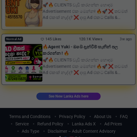
🚀🔥 CLIENTS වැඩි කරගන්න හොඳම
Advertisement එක මෙන්න! 🔥🚀 ❌ තවමත්
Ad එකක් නැද්ද? ❌ දාපු Ad එකට Calls &
WhatsApp Messages අඩුද? 💚...
145 Likes
120.1K Views
3w ago
Normal Ad
🔥Agent Yuki - ඔබේ දැන්වීම් සැනින් පල
කරගන්න ! 🔥
🚀🔥 CLIENTS වැඩි කරගන්න හොඳම
Advertisement එක මෙන්න! 🔥🚀 ❌ තවමත්
Ad එකක් නැද්ද? ❌ දාපු Ad එකට Calls &
WhatsApp Messages අඩුද? 💚...
See New Lanka Ads here
Terms and Conditions
Privacy Policy
About Us
FAQ
Service
Refund Policy
Lanka Ads X
Ad Prices
Ads Type
Disclaimer – Adult Content Advisory