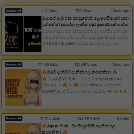
1 Likes
754 Views
10mos ago
Normal Ad
ඔයාගේ ඇඩ් එක පහසුවෙන්, ලෙහෙසියෙන් සහා
ඉක්මනින් දාගන්න උපරිම වැඩ ප්‍රමාණයක් ගන්න
ඔයාගේ ඇඩ් එක පහසුවෙන්, ලෙහෙසියෙන් සහා
ඉක්මනින් දාගන්න උපරිම වැඩ ප්‍රමාණයක් ගන්න
⭐️Hi i'M Vip agent දවසේ ඕනෑම වේලාවක
සේවය ලබාදෙමි...
145 Likes
120.3K Views
3mos ago
Normal Ad
🔥ඔබේ දැන්වීම් සැනින් පල කරගන්න ! 🔥
🔥✨ AGENT YUKI – ඔබේ Professional Ad
Creator ✨🔥 Hi 😊 ඔබට clients ගෙන එන
powerful දැන්වීම් හදාගන්න ඕනේද? 👀 👉 Full
service 👉 Massag...
145 Likes
120.1K Views
3w ago
Normal Ad
🔥Agent Yuki - ඔබේ දැන්වීම් සැනින් පල
කරගන්න ! 🔥