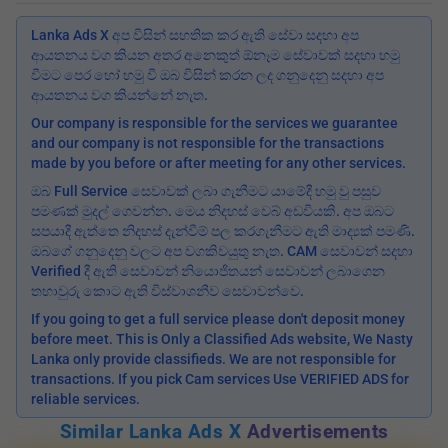
Lanka Ads X අප විසින් සහතික කර ඇති සේවා සදහා අප
ආයතනය වග කියන අතර අනෙකුත් ඕනෑම සේවාවක් සදහා හමු
වීමට පෙර හෝ හමු වී ඔබ විසින් කරන ලද ගනුදෙනු සදහා අප
ආයතනය වග කියන්නේ නැත.
Our company is responsible for the services we guarantee
and our company is not responsible for the transactions
made by you before or after meeting for any other services.
ඔබ Full Service සෙවාවක් ලබා ගැනීමට යාමේදී හමු වු පසුව
පමණක් මුදල් ගෙවන්න. මෙය නිදහස් වෙබ් අඩවියකි. අප ඔබට
සපයාදී ඇත්තෙ නිදහස් දැන්වීම් පල කරගැනීමට ඇති මාද්‍යක් පමණි.
ඔබගේ ගනුදෙනු වලට අප වගකිවයුතු නැත. CAM සෙවාවන් සදහා
Verified දී ඇති සෙවාවන් නියොජිතයන් සෙවාවන් ලබාගෙන
තහාවුරු කොට ඇති විස්වාශනීව සෙවාවන්වෙ.
If you going to get a full service please don't deposit money
before meet. This is Only a Classified Ads website, We Nasty
Lanka only provide classifieds. We are not responsible for
transactions. If you pick Cam services Use VERIFIED ADS for
reliable services.
Similar Lanka Ads X
Advertisements