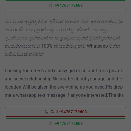
+94767179603
මම වයස අවුරැදු 27 ක අවිවාහක අයකු වන අතර පෞද්ගලික
සහ රහසිගත ඇසුරක් සඳහා රෑමත් යුවතියක් සොයනු
ලැබේ.වයස ප්‍රශ්නයක් නැත.ප්‍රදේශය කුමක් වූවත් ප්‍රශ්නයක්
නැත.රහස්‍යභාවය 100% ක් සුරකිමි.දැන්ම Whatsapp මගින්
පණිවුඩයක් තබන්න.
Looking for a fresh and classy girl or an aunt for a private
and secret relationship.No matter about your age and the
location.Will be given the everything as you need.Pls drop
me a whatsapp text message if anyone interested.Thanks
Call +94767179603
+94767179603