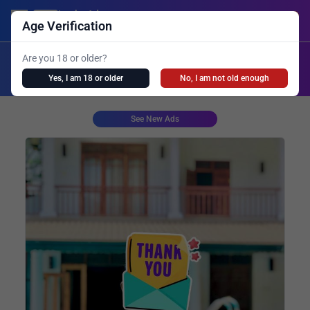
Lanka Ads
Login/Post Ad
Age Verification
X
Are you 18 or older?
Search
Yes, I am 18 or older
No, I am not old enough
Girls Personal
Live Cam
Spa
Shemale
See New Ads