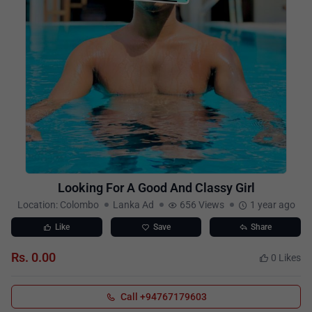
Looking For A Good And Classy Girl
Location: Colombo
Lanka Ad
656 Views
1 year ago
Like
Save
Share
Rs. 0.00
0 Likes
Call +94767179603