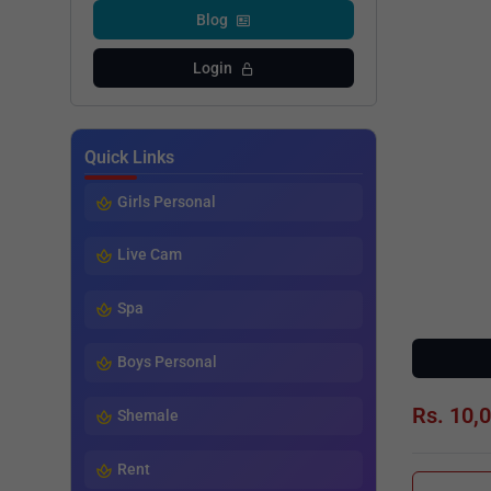
Blog
Login
Quick Links
Girls Personal
Live Cam
Spa
Boys Personal
Rs. 10,
Shemale
Rent