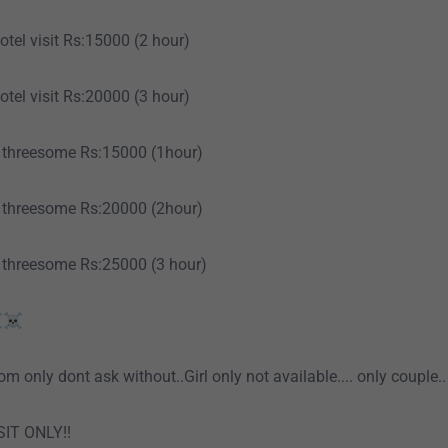
tel visit Rs:15000 (2 hour)
tel visit Rs:20000 (3 hour)
it threesome Rs:15000 (1hour)
it threesome Rs:20000 (2hour)
t threesome Rs:25000 (3 hour)
️☠️
m only dont ask without..Girl only not available.... only couple..
IT ONLY!!