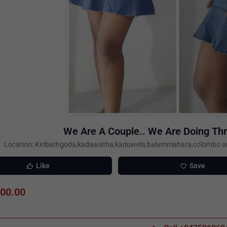
We Are A Couple.. We Are Doing T
Location: Kiribathgoda,kadawatha,kaduwela,balummahara,colombo a
Like
Save
000.00