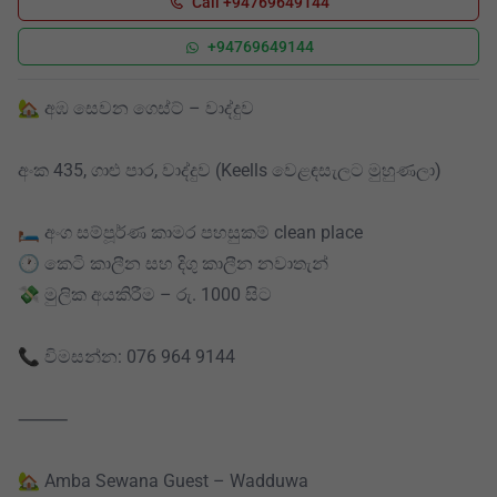
Call +94769649144
+94769649144
🏡 අඹ සෙවන ගෙස්ට් – වාද්දුව
අංක 435, ගාළු පාර, වාද්දුව (Keells වෙළඳසැලට මුහුණලා)
🛏️ අංග සම්පූර්ණ කාමර පහසුකම් clean place
🕐 කෙටි කාලීන සහ දිගු කාලීන නවාතැන්
💸 මුලික අයකිරීම – රු. 1000 සිට
📞 විමසන්න: 076 964 9144
⸻
🏡 Amba Sewana Guest – Wadduwa