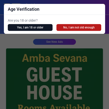
Lanka Ads
Login/Post Ad
Age Verification
X
Are you 18 or older?
Search
Yes, I am 18 or older
No, I am not old enough
Girls Personal
Live Cam
Spa
Shemale
See New Ads