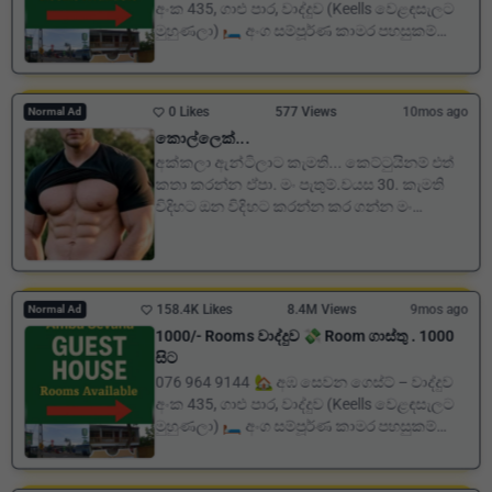
අංක 435, ගාළු පාර, වාද්දුව (Keells වෙළඳසැලට
මුහුණලා) 🛏️ අංග සම්පූර්ණ කාමර පහසුකම්
clean plac...
0 Likes
577 Views
10mos ago
Normal Ad
කොල්ලෙක්...
අක්කලා ඇන්ටිලාට කැමති... කෙට්ටුයිනම් එත්
කතා කරන්න ඒපා. මං පැතුම්.වයස 30. කැමති
විදිහට ඔන විදිහට කරන්න කර ගන්න මං
කුරුණෑගල. කැමති අක්කලා ඇන්...
158.4K Likes
8.4M Views
9mos ago
Normal Ad
1000/- Rooms වාද්දුව 💸 Room ගාස්තු . 1000
සිට
076 964 9144 🏡 අඹ සෙවන ගෙස්ට් – වාද්දුව
අංක 435, ගාළු පාර, වාද්දුව (Keells වෙළඳසැලට
මුහුණලා) 🛏️ අංග සම්පූර්ණ කාමර පහසුකම්
clean plac...