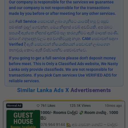
Our company is responsible for the services we guarantee
and our company is not responsible for the transactions
made by you before or after meeting for any other services.
ඔබ Full Service සෙවාවක් ලබා ගැනීමට යාමේදී හමු වු පසුව
පමණක් මුදල් ගෙවන්න. මෙය නිදහස් වෙබ් අඩවියකි. අප ඔබට
සපයාදී ඇත්තෙ නිදහස් දැන්වීම් පල කරගැනීමට ඇති මාද්‍යක් පමණි.
ඔබගේ ගනුදෙනු වලට අප වගකිවයුතු නැත. CAM සෙවාවන් සදහා
Verified දී ඇති සෙවාවන් නියොජිතයන් සෙවාවන් ලබාගෙන
තහාවුරු කොට ඇති විස්වාශනීව සෙවාවන්වෙ.
If you going to get a full service please don't deposit money
before meet. This is Only a Classified Ads website, We Nasty
Lanka only provide classifieds. We are not responsible for
transactions. If you pick Cam services Use VERIFIED ADS for
reliable services.
Similar Lanka Ads X
Advertisements
761 Likes
125.1K Views
10mos ago
Normal Ad
1000/- Rooms වාද්දුව 💸 Room ගාස්තු . 1000
සිට
076 964 9144 🏡 අඹ සෙවන ගෙස්ට් – වාද්දුව