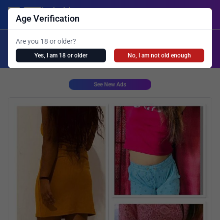
Lanka Ads
Login/Post Ad
Age Verification
X
Are you 18 or older?
Search
Yes, I am 18 or older
No, I am not old enough
Girls Personal
Live Cam
Spa
Shemale
See New Ads