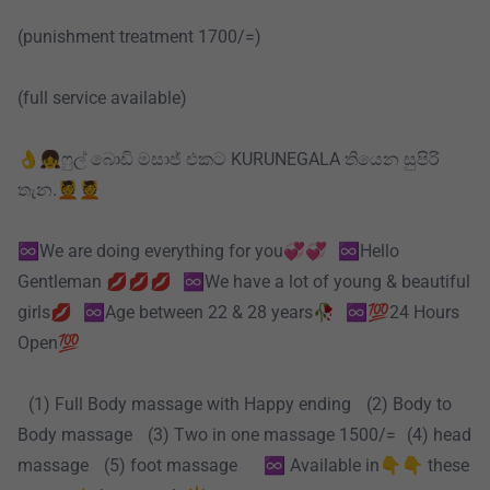
(punishment treatment 1700/=)
(full service available)
👌👧ෆුල් බොඩි මසාජ් එකට KURUNEGALA තියෙන සුපිරි
තැන.💆💆
♾️We are doing everything for you💞💞 ♾️Hello
Gentleman 💋💋💋 ♾️We have a lot of young & beautiful
girls💋 ♾️Age between 22 & 28 years🥀 ♾️💯24 Hours
Open💯
(1) Full Body massage with Happy ending (2) Body to
Body massage (3) Two in one massage 1500/= (4) head
massage (5) foot massage ♾️ Available in👇👇 these