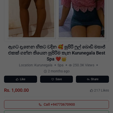
ඇගට දැනෙන හිතට වදින 🥰 සුපිරි ෆුල් බොඩි මසාජ්
එකක් ගන්න තියෙන සුපිරිම තැන Kurunegala Best
Spa ❤️👑
Location: Kurunegala
Spa
250.3K Views
2 months ago
Like
Save
Share
Rs. 1,000.00
217 Likes
Call +94773670900