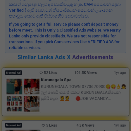
ඔබගේ ගනුදෙනු වලට අප වගකිවයුතු නැත. CAM සෙවාවන් සදහා
Verified දී ඇති සෙවාවන් නියොජිතයන් සෙවාවන් ලබාගෙන
තහාවුරු කොට ඇති විස්වාශනීව සෙවාවන්වෙ.
If you going to get a full service please don't deposit money
before meet. This is Only a Classified Ads website, We Nasty
Lanka only provide classifieds. We are not responsible for
transactions. If you pick Cam services Use VERIFIED ADS for
reliable services.
Similar Lanka Ads X
Advertisements
52 Likes
101.5K Views
1yr ago
Normal Ad
Kurunegala Spa
KURUNEGALA TOWN 0773670900😋😋👌👧
ෆුල් බොඩි මසාජ් එකට KURUNEGALAතියෙන
සුපිරි තැන.💆💆 🔴JOB VACANCY
AVAILABLE FOR YOUNG GIRLS🔴 🔆En...
5 Likes
4.3K Views
1yr ago
Normal Ad