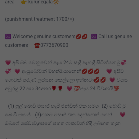
area 👉 kurunegala🔆
(punishment treatment 1700/=)
♾️ Welcome genuine customers💋💋 ♾️ Call us genuine
customers ☎️0773670900
💗 අපි ඔබ වෙනුවෙන් පැය 24ම සැදී පැහැදී සිටින්නෙමු💞
💞 💗 ආයුබෝවන් මහත්මයානෙනි💋💋💋 💗 අපිට
ගොඩක් තරුණ ලස්සන කෙල්ලො ඉන්නවා💋💋 💗 වයස
අවුරුදු 22 සහ 34අතර🌹🌹 💗 💯පැය 24 විවෘතයි💯
(1) ෆුල් බොඩි මසාජ් හැපි එන්ඩින් එක සමග (2) බොඩි ටු
බොඩි මසාජ් (3)එකම මසාජ් එක දෙන්නෙක් ගෙන් 💗
ඔබගේ සේවාව,අපගේ පහත ශාකාවන් හීදී ලබාගත හැක