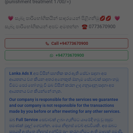
(punishment treatment 1700/=)
💗 සැබෑ පාරිභෝගිකයින් සාදරයෙන් පිළිගනිමු💋💋 💗
සැබෑ පාරිභෝගිකයන් අපව අමතන්න ☎️ 0773670900
Call +94773670900
+94773670900
Lanka Ads X අප විසින් සහතික කර ඇති සේවා සදහා අප
ආයතනය වග කියන අතර අනෙකුත් ඕනෑම සේවාවක් සදහා හමු
වීමට පෙර හෝ හමු වී ඔබ විසින් කරන ලද ගනුදෙනු සදහා අප
ආයතනය වග කියන්නේ නැත.
Our company is responsible for the services we guarantee
and our company is not responsible for the transactions
made by you before or after meeting for any other services.
ඔබ Full Service සෙවාවක් ලබා ගැනීමට යාමේදී හමු වු පසුව
පමණක් මුදල් ගෙවන්න. මෙය නිදහස් වෙබ් අඩවියකි. අප ඔබට
සපයාදී ඇත්තෙ නිදහස් දැන්වීම් පල කරගැනීමට ඇති මාද්‍යක් පමණි.