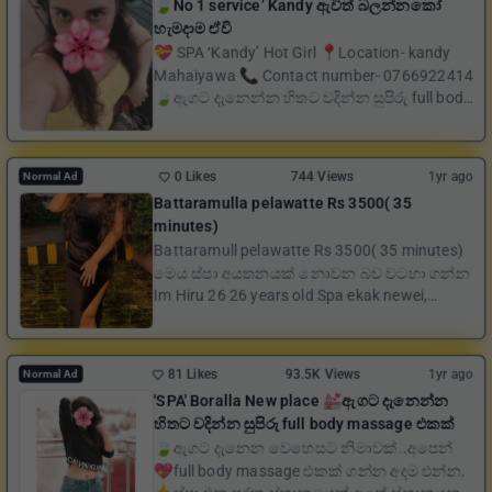
🍃No 1 service’ Kandy ඇවිත් බලන්නකෝ
හැමදාම ඒවි
💝 SPA ‘Kandy’ Hot Girl 📍Location- kandy
Mahaiyawa 📞 Contact number- 0766922414
🍃ඇගට දැනෙන්න හිතට වදින්න සුපිරු full body
mas...
0 Likes
744 Views
1yr ago
Normal Ad
Battaramulla pelawatte Rs 3500( 35
minutes)
Battaramull pelawatte Rs 3500( 35 minutes)
මෙය ස්පා අයතනයක් නොවන බව වටහා ගන්න
Im Hiru 26 26 years old Spa ekak newei,
arakshawa...
81 Likes
93.5K Views
1yr ago
Normal Ad
'SPA' Boralla New place 💒ඇගට දැනෙන්න
හිතට වදින්න සුපිරු full body massage එකක්
🍃ඇගට දැනෙන වෙහෙසට නිමාවක්..අපෙන්
💖full body massage එකක් ගන්න අදම එන්න.