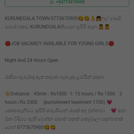
+94773670900
KURUNEGALA TOWN 0773670900😋😋👌👧ෆුල් බොඩි
මසාජ් එකට KURUNEGALAතියෙන සුපිරි තැන.💆💆
🔴JOB VACANCY AVAILABLE FOR YOUNG GIRLS🔴
Night And 24 Hours Open
රැකියා ඇබෑර්තු ඇත තරුණ ගැහැණු ළමයින් සඳහා
🔆Entrance 45min : Rs1000 1: 15 hours / Rs 1500 2
hours /Rs 2000 (punishment treatment 1700) 💗
තෝරාගැනීමට සුපිරි තරුණියන් රැසක් අද ඉන්නවා 💗 ඕන
ඕන විදියට ඇති වෙන්න මසාඡ් එකක් කෙල්ලෝ දෙන්නෙක්
ගෙන් 0773670900😋😋