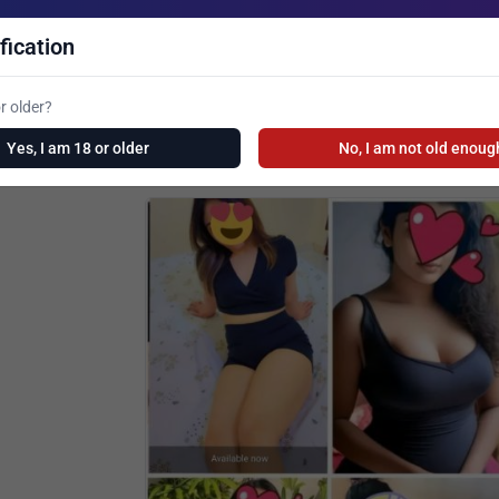
fication
r older?
Yes, I am 18 or older
No, I am not old enoug
See New Ads