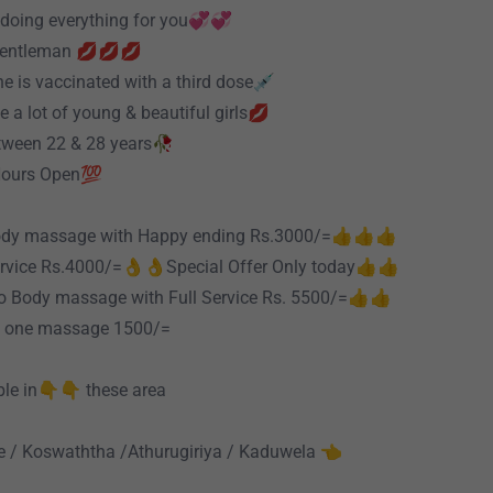
doing everything for you💞💞
Gentleman 💋💋💋
e is vaccinated with a third dose💉
 a lot of young & beautiful girls💋
ween 22 & 28 years🥀
ours Open💯
Body massage with Happy ending Rs.3000/=👍👍👍
Service Rs.4000/=👌👌Special Offer Only today👍👍
to Body massage with Full Service Rs. 5500/=👍👍
n one massage 1500/=
ble in👇👇 these area
 / Koswaththa /Athurugiriya / Kaduwela 👈