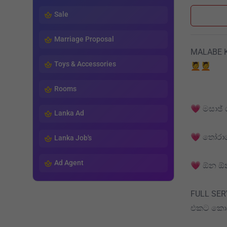
Sale
Marriage Proposal
MALABE K
Toys & Accessories
💆💆
Rooms
💗 මසාඡ්
Lanka Ad
💗 තෝරාගැ
Lanka Job's
Ad Agent
💗 ඕන ඕන
FULL SER
එකට කොලඹ