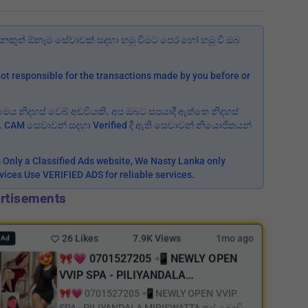
කුත් ඕනෑම සේවාවක් සදහා හමු වීමට පෙර හෝ හමු වී ඔබ
ot responsible for the transactions made by you before or
 මෙය නිදහස් වෙබ් අඩවියකි. අප ඔබට සපයාදී ඇත්තෙ නිදහස්
ත. CAM සෙවාවන් සදහා Verified දී ඇති සෙවාවන් නියොජිතයන්
is Only a Classified Ads website, We Nasty Lanka only
rvices Use VERIFIED ADS for reliable services.
rtisements
26 Likes
7.9K Views
1mo ago
 Ad
🎀💗 0701527205 📲 NEWLY OPEN
VVIP SPA - PILIYANDALA
MIRISWATTA ෆුල් බොඩි මසාජ් එකට
🎀💗 0701527205 📲 NEWLY OPEN VVIP
SPA - PILIYANDALA MIRISWATTA ෆුල් බොඩි