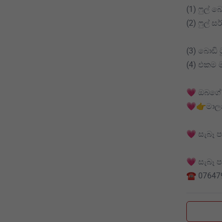
(1) ෆුල් 
(2) ෆුල් 
(3) බොඩි 
(4) එකම 
💗 ඔබගේ 
💗👉මාලබ
💗 සැබෑ ප
💗 සැබෑ 
☎️ 07647