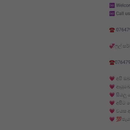
♾️ Welco
♾️ Call u
☎️ 07647
💞ෆුල් ස
☎️07647
💗 අපි ඔබ
💗 ආයුබ
💗 සියලු
💗 අපිට
💗 වයස අ
💗 💯පැය