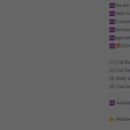
♾️We are 
♾️Hello 
♾️Everyon
♾️We have
♾️Age bet
♾️💯24 H
(1) Full 
(2) Full 
(3) Body 
(4) Two i
♾️ Availa
👉 Malabe