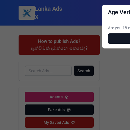
Lanka Ads
Age Veri
X
Are you 18 o
How to publish Ads?
දැන්වීමක් දමන්නෙ කෙසේද?
Search
Agents
Fake Ads
My Saved Ads