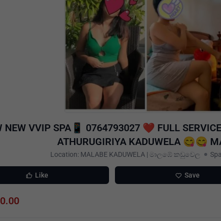
 NEW VVIP SPA📱 0764793027 ❤️ FULL SERVIC
ATHURUGIRIYA KADUWELA 😋😋 
Location: MALABE KADUWELA | මාලඹේ කඩුවෙල
Sp
Like
Save
00.00