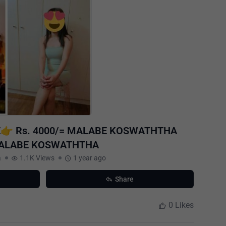
E👉 Rs. 4000/= MALABE KOSWATHTHA
MALABE KOSWATHTHA
a
1.1K Views
1 year ago
Share
0 Likes