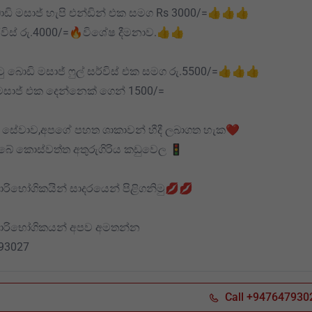
බොඩි මසාජ් හැපි එන්ඩින් එක සමග Rs 3000/=👍👍👍
සර්විස් රු.4000/=🔥විශේෂ දීමනාව.👍👍
ටු බොඩි මසාජ් ෆුල් සර්විස් එක සමග රු.5500/=👍👍👍
මසාජ් එක දෙන්නෙක් ගෙන් 1500/=
සේවාව,අපගේ පහත ශාකාවන් හීදී ලබාගත හැක❤️
ේ කොස්වත්ත අතුරුගිරිය කඩුවෙල 🚦
ාරිභෝගිකයින් සාදරයෙන් පිළිගනිමු💋💋
පාරිභෝගිකයන් අපව අමතන්න
93027
Call +947647930