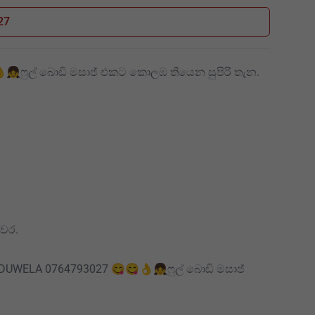
27
ෆුල් බොඩි මසාජ් එකට කොලඹ තියෙන සුපිරි තැන.
වර.
DUWELA 0764793027 😋😋👌👧ෆුල් බොඩි මසාජ්