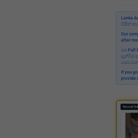
Lanka A
විසින් 
Our comp
after me
ඔබ Full 
දැන්වීම
සෙවාවන්
If you g
provide 
Normal Ad