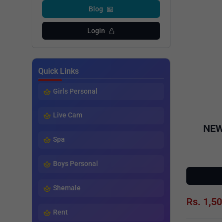
Blog
Login
Quick Links
Girls Personal
Live Cam
NEW
Spa
Boys Personal
Shemale
Rs. 1,5
Rent