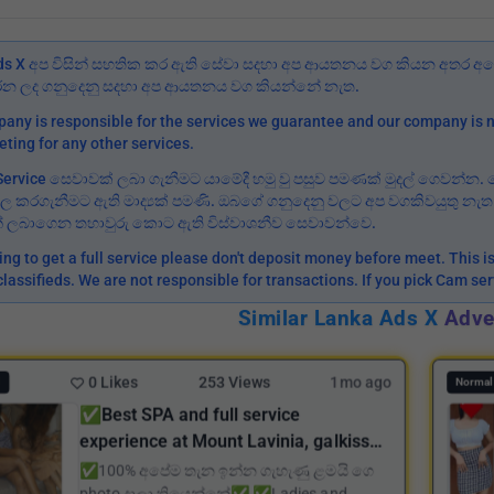
ds X අප විසින් සහතික කර ඇති සේවා සදහා අප ආයතනය වග කියන අතර අනෙ
කරන ලද ගනුදෙනු සදහා අප ආයතනය වග කියන්නේ නැත.
any is responsible for the services we guarantee and our company is n
eting for any other services.
Service සෙවාවක් ලබා ගැනීමට යාමේදී හමු වු පසුව පමණක් මුදල් ගෙවන්න.
් පල කරගැනීමට ඇති මාද්‍යක් පමණි. ඔබගේ ගනුදෙනු වලට අප වගකිවයුතු නැ
 ලබාගෙන තහාවුරු කොට ඇති විස්වාශනීව සෙවාවන්වෙ.
oing to get a full service please don't deposit money before meet. This 
classifieds. We are not responsible for transactions. If you pick Cam se
Similar Lanka Ads X
Adve
0 Likes
253 Views
1mo ago
Normal
✅️Best SPA and full service
experience at Mount Lavinia, galkissa,
aththidiya. එන්න හොඳම EXPERIENCE
✅️100% අපේම තැන ඉන්න ගැහැණු ළමයි ගෙ
photo දාලා තියෙන්නේ✅️ ✅️Ladies and