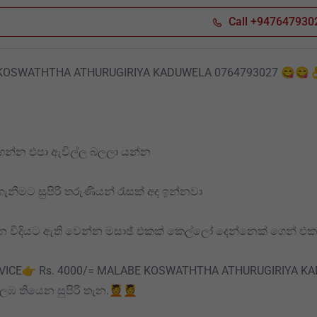
Call +947647930
OSWATHTHA ATHURUGIRIYA KADUWELA 0764793027 😋😋👌👧
 ගන්න එපා ඇවිල්ල බලලා යන්න
නීමට සුපිරි තරුණියන් රැසක් අද ඉන්නවා
 විදියට ඇති වෙන්න මසාඡ් එකක් කෙල්ලෝ දෙන්නෙක් ගෙන් එක
VICE👉 Rs. 4000/= MALABE KOSWATHTHA ATHURUGIRIYA KA
 තියෙන සුපිරි තැන.💆💆