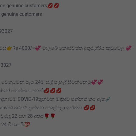
me genuine customers💋💋
s genuine customers
93027
ර්විස්👉Rs 4000/=💞 මාලබේ කොස්වත්ත අතුරුගිරිය කඩුවෙල 💞
93027
 වෙනුවෙන් පැය 24ම සැදී පැහැදී සිටින්නෙමු💞💞
ෝවන් මහත්මයානෙනි💋💋💋
 දෙනාටම COVID-19තුන්වන මාත්‍රාව එන්නත් කර ඇත💉
 ගොඩක් තරුණ ලස්සන කෙල්ලො ඉන්නවා💋💋
වුරුදු 22 සහ 28 අතර🌹🌹
 24 විවෘතයි💯