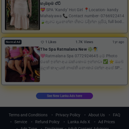
හැමදාම ඒවි
💝 SPA ‘Kandy’ Hot Girl 📍Location- kandy
Mahaiyawa 📞 Contact number- 0766922414
🍃ඇගට දැනෙන්න හිතට වදින්න සුපිරු full body
mas...
1 Likes
1.7K Views
1yr ago
Normal Ad
The Spa Ratmalana New ❇️🧖‍♂️
🩷Ratmalana Spa 0772924645 මේ Photo
එකේ ඉන්න අය ඔක්කොම ඉන්නවා ✅ ⭐️ ඔබේ
මුලත් කාලයත් නාස්ති නොකර එන්න අපේ SPA
එකට සුරංගනාවියක් වගේ ලස්ස...
See New Lanka Ads here
Terms and Conditions
Privacy Policy
About Us
FAQ
Service
Refund Policy
Lanka Ads X
Ad Prices
Ads Type
Disclaimer – Adult Content Advisory