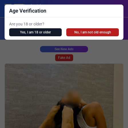
Lanka Ads
Login/Post Ad
Age Verification
X
Are you 18 or older?
Search
Yes, I am 18 or older
No, I am not old enough
Girls Personal
Live Cam
Spa
Shemale
See New Ads
Fake Ad