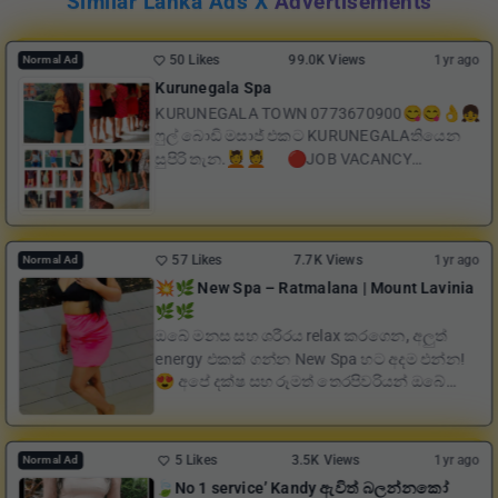
Similar Lanka Ads X
Advertisements
50 Likes
99.0K Views
1yr ago
Normal Ad
Kurunegala Spa
KURUNEGALA TOWN 0773670900😋😋👌👧
ෆුල් බොඩි මසාජ් එකට KURUNEGALAතියෙන
සුපිරි තැන.💆💆 🔴JOB VACANCY
AVAILABLE FOR YOUNG GIRLS🔴 🔆En...
57 Likes
7.7K Views
1yr ago
Normal Ad
💥🌿 New Spa – Ratmalana | Mount Lavinia
🌿🌿
ඔබේ මනස සහ ශරීරය relax කරගෙන, අලුත්
energy එකක් ගන්න New Spa හට අදම එන්න!
😍 අපේ දක්ෂ සහ රූමත් තෙරපිවරියන් ඔබේ
අවශ්‍යතාවයට ගැලපෙන සන්සුන් සහ...
5 Likes
3.5K Views
1yr ago
Normal Ad
🍃No 1 service’ Kandy ඇවිත් බලන්නකෝ