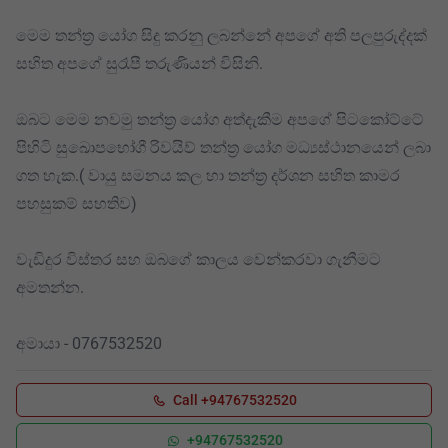
මෙම තන්ත්‍ර යෝග සිදු කරනු ලබන්නේ අපගේ අති පලපුරුද්දක්
සහිත අපගේ සුරෑපී තරුණියන් විසිනි.
ඔබට මෙම නවමු තන්ත්‍ර යෝග අත්දැකීම අපගේ පිටකෝට්ටේ
පිහිටි සුඛොපභෝගී රිවයිව් තන්ත්‍ර යෝග මධ්‍යස්ථානයෙන් ලබා
ගත හැක.( වායු සමනය කල හා තන්ත්‍ර දර්ශන සහිත කාමර
පහසුකම් සහතිව)
වැඩිදුර විස්තර සහ ඔබගේ කාලය වෙන්කරවා ගැනීමට
අමතන්න.
අමායා - 0767532520
Call +94767532520
+94767532520