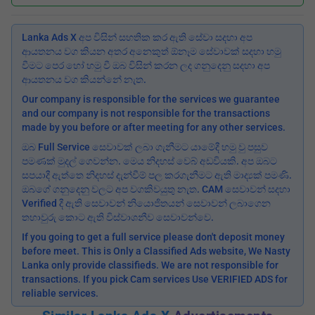
Lanka Ads X අප විසින් සහතික කර ඇති සේවා සදහා අප
ආයතනය වග කියන අතර අනෙකුත් ඕනෑම සේවාවක් සදහා හමු
වීමට පෙර හෝ හමු වී ඔබ විසින් කරන ලද ගනුදෙනු සදහා අප
ආයතනය වග කියන්නේ නැත.
Our company is responsible for the services we guarantee
and our company is not responsible for the transactions
made by you before or after meeting for any other services.
ඔබ Full Service සෙවාවක් ලබා ගැනීමට යාමේදී හමු වු පසුව
පමණක් මුදල් ගෙවන්න. මෙය නිදහස් වෙබ් අඩවියකි. අප ඔබට
සපයාදී ඇත්තෙ නිදහස් දැන්වීම් පල කරගැනීමට ඇති මාද්‍යක් පමණි.
ඔබගේ ගනුදෙනු වලට අප වගකිවයුතු නැත. CAM සෙවාවන් සදහා
Verified දී ඇති සෙවාවන් නියොජිතයන් සෙවාවන් ලබාගෙන
තහාවුරු කොට ඇති විස්වාශනීව සෙවාවන්වෙ.
If you going to get a full service please don't deposit money
before meet. This is Only a Classified Ads website, We Nasty
Lanka only provide classifieds. We are not responsible for
transactions. If you pick Cam services Use VERIFIED ADS for
reliable services.