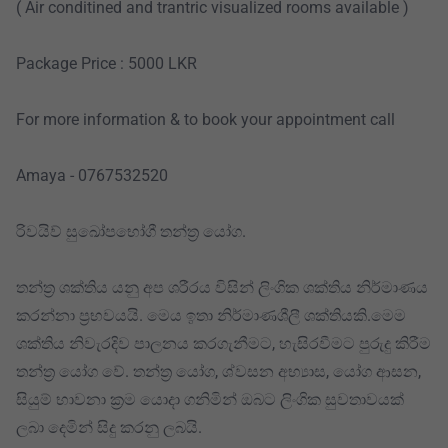
( Air conditined and trantric visualized rooms available )
Package Price : 5000 LKR
For more information & to book your appointment call
Amaya - 0767532520
රිවයිව් සුඛෝපභෝගී තන්ත්‍ර යෝග.
තන්ත්‍ර ශක්තිය යනු අප ශරීරය විසින් ලිංගික ශක්තිය නිර්මාණය
කරන්නා ප්‍රභවයයි. මෙය ඉතා නිර්මාණශීලී ශක්තියකි.මෙම
ශක්තිය නිවැරදිව පාලනය කරගැනීමට, හැසිරවීමට පුරුදු කිරීම
තන්ත්‍ර යෝග වේ. තන්ත්‍ර යෝග, ශ්වසන අභ්‍යාස, යෝග ආසන,
සියුම් භාවනා ක්‍රම යොදා ගනිමින් ඔබට ලිංගික සුවතාවයක්
ලබා දෙමින් සිදු කරනු ලබයි.