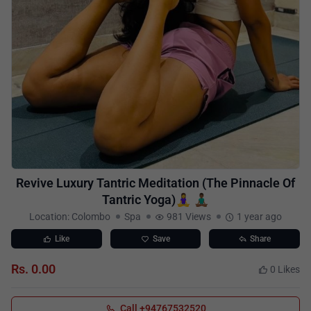
Revive Luxury Tantric Meditation (The Pinnacle Of
Tantric Yoga)🧘‍♀️ 🧘🏾‍♂️
Location: Colombo
Spa
981 Views
1 year ago
Like
Save
Share
Rs. 0.00
0 Likes
Call +94767532520