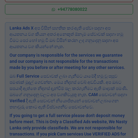
+94778080022
Lanka Ads X අප විසින් සහතික කර ඇති සේවා සදහා අප
ආයතනය වග කියන අතර අනෙකුත් ඕනෑම සේවාවක් සදහා හමු
වීමට පෙර හෝ හමු වී ඔබ විසින් කරන ලද ගනුදෙනු සදහා අප
ආයතනය වග කියන්නේ නැත.
Our company is responsible for the services we guarantee
and our company is not responsible for the transactions
made by you before or after meeting for any other services.
ඔබ Full Service සෙවාවක් ලබා ගැනීමට යාමේදී හමු වු පසුව
පමණක් මුදල් ගෙවන්න. මෙය නිදහස් වෙබ් අඩවියකි. අප ඔබට
සපයාදී ඇත්තෙ නිදහස් දැන්වීම් පල කරගැනීමට ඇති මාද්‍යක් පමණි.
ඔබගේ ගනුදෙනු වලට අප වගකිවයුතු නැත. CAM සෙවාවන් සදහා
Verified දී ඇති සෙවාවන් නියොජිතයන් සෙවාවන් ලබාගෙන
තහාවුරු කොට ඇති විස්වාශනීව සෙවාවන්වෙ.
If you going to get a full service please don't deposit money
before meet. This is Only a Classified Ads website, We Nasty
Lanka only provide classifieds. We are not responsible for
transactions. If you pick Cam services Use VERIFIED ADS for