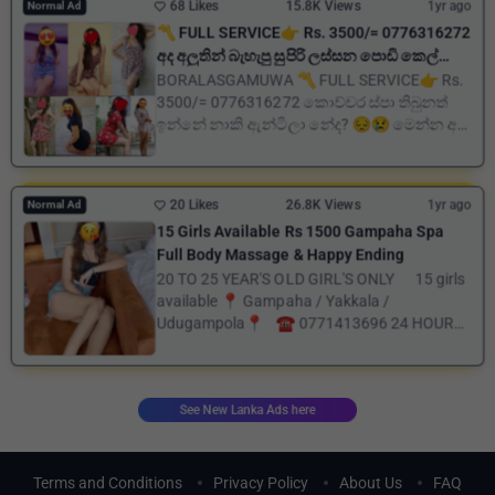
68 Likes
15.8K Views
1yr ago
Normal Ad
〽️ FULL SERVICE👉 Rs. 3500/= 0776316272
අද අලුතින් බැහැපු සුපිරි ලස්සන පොඩි කෙල්ලො
07 ක් ඉන්නවා
BORALASGAMUWA 〽️ FULL SERVICE👉 Rs.
3500/= 0776316272 කොච්චර ස්පා තිබුනත්
ඉන්නේ නාකි ඇන්ටිලා නේද? 😔😢 මෙන්න අද
අලුතින් බැහැපු ලස්සන සුප...
20 Likes
26.8K Views
1yr ago
Normal Ad
15 Girls Available Rs 1500 Gampaha Spa
Full Body Massage & Happy Ending
20 TO 25 YEAR'S OLD GIRL'S ONLY 15 girls
available 📍 Gampaha / Yakkala /
Udugampola📍 ☎️ 0771413696 24 HOURS
OPEN NEW SPA ❣...
See New Lanka Ads here
Terms and Conditions
Privacy Policy
About Us
FAQ