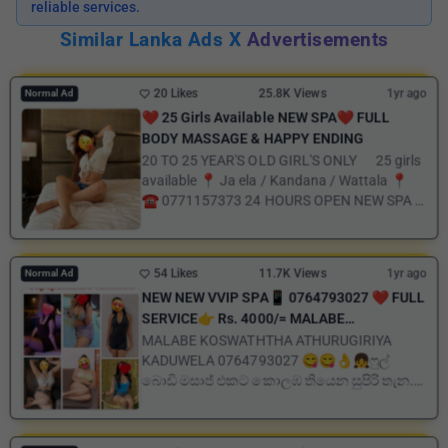
reliable services.
Similar Lanka Ads X
Advertisements
20 Likes
25.8K Views
1yr ago
Normal Ad
❤️ 25 Girls Available NEW SPA❤️ FULL
BODY MASSAGE & HAPPY ENDING
20 TO 25 YEAR'S OLD GIRL'S ONLY 25 girls
available 📍 Ja ela / Kandana / Wattala 📍
☎️ 0771157373 24 HOURS OPEN NEW SPA
❣️&...
54 Likes
11.7K Views
1yr ago
Normal Ad
NEW NEW VVIP SPA📱 0764793027 ❤️ FULL
SERVICE👉 Rs. 4000/= MALABE
KOSWATHTHA ATHURUGIRIYA KADUWELA
MALABE KOSWATHTHA ATHURUGIRIYA
😋😋 MALABE KOSWATHTHA
KADUWELA 0764793027 😋😋👌👧ෆුල්
බොඩි මසාජ් එකට කොලඹ තියෙන සුපිරි තැන.
💆💆 💗 මසාඡ් ගන්න එපා ඇවිල්ල බලලා...