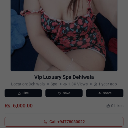
Vip Luxuary Spa Dehiwala
Location: Dehiwala
Spa
1.3K Views
1 year ago
Like
Save
Share
Rs. 6,000.00
0 Likes
Call +94778080022