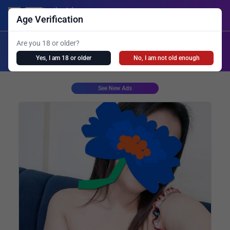
Lanka Ads
Login/Post Ad
Age Verification
X
Are you 18 or older?
Search
Yes, I am 18 or older
No, I am not old enough
Girls Personal
Live Cam
Spa
Shemale
See New Ads