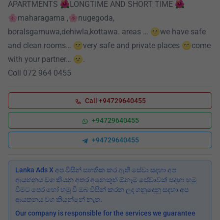
APARTMENTS 🌺LONGTIME AND SHORT TIME 🌺
🌸maharagama ,🌸nugegoda,
boralsgamuwa,dehiwla,kottawa. areas … 🌝we have safe
and clean rooms… 🌝very safe and private places 🌝come
with your partner… 🌝.
Coll 072 964 0455
Call +94729640455
+94729640455
+94729640455
Lanka Ads X අප විසින් සහතික කර ඇති සේවා සදහා අප
ආයතනය වග කියන අතර අනෙකුත් ඕනෑම සේවාවක් සදහා හමු
වීමට පෙර හෝ හමු වී ඔබ විසින් කරන ලද ගනුදෙනු සදහා අප
ආයතනය වග කියන්නේ නැත.
Our company is responsible for the services we guarantee