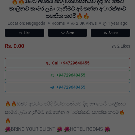
🔥🔥ඔබට අවශ්ය පරිදි විශ්වාසනියව දිගු හා කෙටි
කාලිනව කාමර ලබා ගැනිමට අමතන්න අාරක්ෂාව
සහතික කරමි🔥🔥
Location: Nugegoda
Rooms
2.0K Views
1 year ago
Like
Save
Share
Rs. 0.00
2 Likes
Call +94729640455
+94729640455
+94729640455
🔥🔥ඔබට අවශ්ය පරිදි විශ්වාසනියව දිගු හා කෙටි කාලිනව
කාමර ලබා ගැනිමට අමතන්න අාරක්ෂාව සහතික කරමි🔥
🔥
🌺BRING YOUR CLIENT 🌺 🌺HOTEL ROOMS 🌺