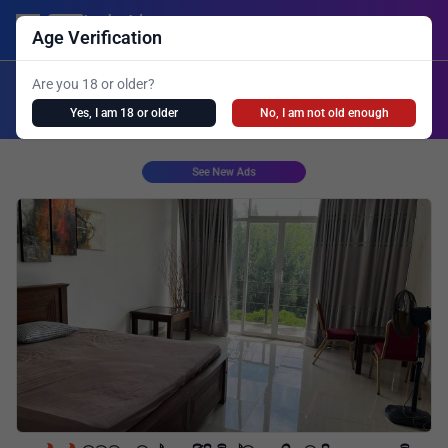
Lanka Ads
Login/Post Ad
Age Verification
X
Are you 18 or older?
Search
Yes, I am 18 or older
No, I am not old enough
Girls Personal
Live Cam
Spa
Shemale
See New Ads