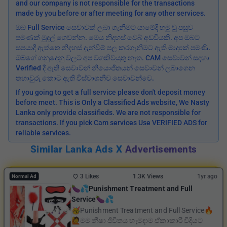
and our company is not responsible for the transactions
made by you before or after meeting for any other services.
ඔබ Full Service සෙවාවක් ලබා ගැනීමට යාමේදී හමු වු පසුව
පමණක් මුදල් ගෙවන්න. මෙය නිදහස් වෙබ් අඩවියකි. අප ඔබට
සපයාදී ඇත්තෙ නිදහස් දැන්වීම් පල කරගැනීමට ඇති මාද්‍යක් පමණි.
ඔබගේ ගනුදෙනු වලට අප වගකිවයුතු නැත. CAM සෙවාවන් සදහා
Verified දී ඇති සෙවාවන් නියොජිතයන් සෙවාවන් ලබාගෙන
තහාවුරු කොට ඇති විස්වාශනීව සෙවාවන්වෙ.
If you going to get a full service please don't deposit money
before meet. This is Only a Classified Ads website, We Nasty
Lanka only provide classifieds. We are not responsible for
transactions. If you pick Cam services Use VERIFIED ADS for
reliable services.
Similar Lanka Ads X
Advertisements
3 Likes
1.3K Views
1yr ago
Normal Ad
🍆💦Punishment Treatment and Full
Service🍆💦
🥳Punishment Treatment and Full Service🔥
🙋මම නීෂා ජීවිතය හැමදාම ඒකාකාරී විදියට